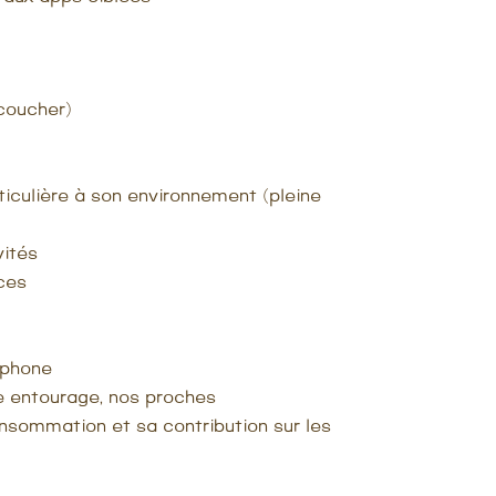
 coucher)
rticulière à son environnement (pleine
vités
nces
éphone
e entourage, nos proches
onsommation et sa contribution sur les