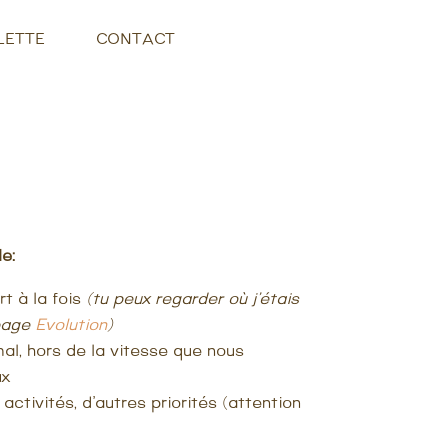
LETTE
CONTACT
e:
rt à la fois
(tu peux regarder où j’étais
 page
Evolution
)
al, hors de la vitesse que nous
ux
activités, d’autres priorités (attention