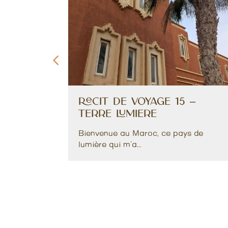
–
Récit de voyage 15 –
Terre Lumière
t
Bienvenue au Maroc, ce pays de
ns eu la
lumière qui m'a...