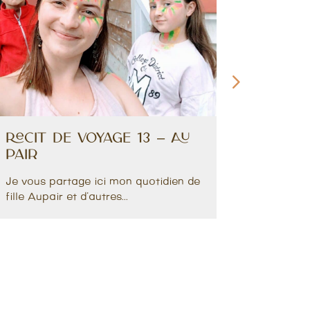
Récit de voyage 13 – Au
Récit
pair
Faun
Je vous partage ici mon quotidien de
Je vous 
fille Aupair et d'autres...
vous rac
avec...